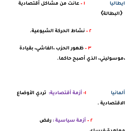
ايطاليا
١ –
عانت من مشاكل أقتصادية
《البطالة》
٢ –
نشاط الحركة الشيوعية.
٣ –
ظهور الحزب ،الفاشي، بقيادة
،موسوليني، الذي أصبح حاكما.
ألمانيا
١-
أزمة أقتصادية:
تردي الأوضاع
الاقتصادية .
٢ –
أزمة سياسية :
رفض