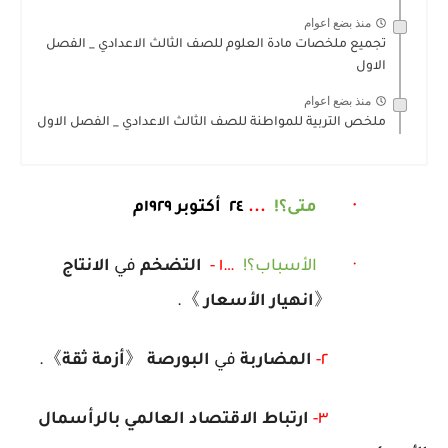
منذ بضع اعوام
تجميع ملخصات مادة العلوم للصف الثالث الاعدادي _ الفصل
الاول
منذ بضع اعوام
ملخص التربية للمواطنة للصف الثالث الاعدادي _ الفصل الاول
·
متى؟!
...
٢٤
أكتوبر ١٩٢٩م
·
الأسباب؟!
…
١ -
التضخم
في
الانتاج
《
انهيار
الأسعار
》.
٢-
المضاربة
في
البورصة
《
أزمة
ثقة
》.
٣-
ارتباط
الاقتصاد
العالمي
بالرأسمال