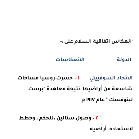
·
انعكاس
اتفاقية
السلام
على
:-
الدولة
الانعكاسات
الاتحاد السوفييتي
١ -
خسرت روسيا مساحات
شاسعة من أراضيها
نتيجة معاهدة "برست
ليتوفسك " عام ١٩١٧ م
٢ –
وصول ستالين ،للحكم ، وخطط
لاستعاده
أراضيه.