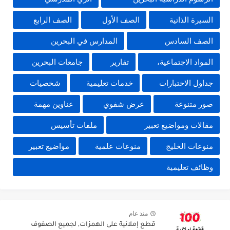
السيرة الذاتية
الصف الأول
الصف الرابع
الصف السادس
المدارس في البحرين
المواد الاجتماعية،
تقارير
جامعات البحرين
جداول الاختبارات
خدمات تعليمية
شخصيات
صور متنوعة
عرض شفوي
عناوين مهمة
مقالات ومواضيع تعبير
ملفات تأسيس
منوعات الخليج
منوعات علمية
مواضيع تعبير
وظائف تعليمية
منذ عام
قطع إملائية على الهمزات, لجميع الصفوف