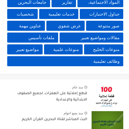
المواد الاجتماعية،
تقارير
جامعات البحرين
جداول الاختبارات
خدمات تعليمية
شخصيات
صور متنوعة
عرض شفوي
عناوين مهمة
مقالات ومواضيع تعبير
ملفات تأسيس
منوعات الخليج
منوعات علمية
مواضيع تعبير
وظائف تعليمية
منذ عام
قطع إملائية على الهمزات, لجميع الصفوف
الابتدائية والإعدادية
منذ بضع اعوام
البث المباشر لقناة البحرين القرآن الكريم