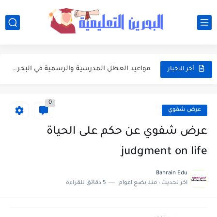
أفضل النصائح لإدارة ميزانية الأسرة عند شراء مستلزمات المدرسة
أبرز محطات التقويم الأكاديمي 2026-2027 في البحرين للطلبة وأولياء الأمور
مواعيد العطل المدرسية والرسمية في البحرين خلال العام الدراسي 2026-2027
أخر الاخبار
جدول امتحانات الفصلين الأول والثاني للعام الدراسي 2026-2027 في البحرين
0
مواعيد بداية ونهاية الفصول الدراسية في البحرين للعام الدراسي 2026-2027
عرض شفوي
وزارة التربية والتعليم تعتمد التقويم الأكاديمي الجديد للعام الدراسي 2026-2027
عرض شفوي عن حكم على الحياة
تعبير: فضل العشر الأوائل من ذي الحجة واغتنامها بالطاعات
judgment on life
موضوع التعبير: يوم عرفة ميثاق يتجدد
Bahrain Edu
اخر تحديث :
منذ بضع اعوام
5 دقائق للقراءة
موضوع التعبير: أهم مضامين خطبة الوداع والدروس المستفادة منها
موضوع التعبير: الأب ومكانته العظيمة