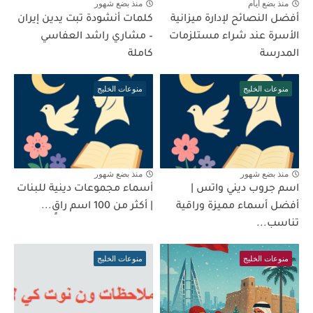
منذ بضع ايام
منذ بضع شهور
أفضل النصائح لإدارة ميزانية
كلمات أنشودة تبت يدين إيران
الأسرة عند شراء مستلزمات
– مشاري راشد العفاسي
المدرسة
كاملة
منوعات الخليج
منوعات الخليج
منذ بضع شهور
منذ بضع شهور
اسم جروب ديني واتس |
أسماء مجموعات دينية للبنات
أفضل أسماء مميزة وراقية
| أكثر من 100 اسم راقٍ...
تناسب...
منوعات الخليج
منوعات الخليج