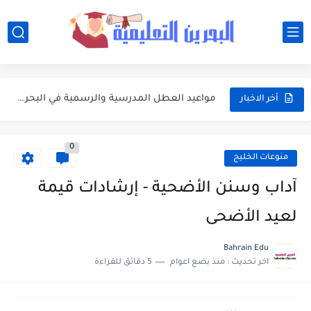
أفضل النصائح لإدارة ميزانية الأسرة عند شراء مستلزمات المدرسة
أبرز محطات التقويم الأكاديمي 2026-2027 في البحرين للطلبة وأولياء الأمور
مواعيد العطل المدرسية والرسمية في البحرين خلال العام الدراسي 2026-2027
أخر الاخبار
جدول امتحانات الفصلين الأول والثاني للعام الدراسي 2026-2027 في البحرين
0
مواعيد بداية ونهاية الفصول الدراسية في البحرين للعام الدراسي 2026-2027
منوعات الخليج
وزارة التربية والتعليم تعتمد التقويم الأكاديمي الجديد للعام الدراسي 2026-2027
آداب وسنن الأضحية - إرشادات قيمة
تعبير: فضل العشر الأوائل من ذي الحجة واغتنامها بالطاعات
لعيد الأضحى
موضوع التعبير: يوم عرفة ميثاق يتجدد
Bahrain Edu
اخر تحديث :
منذ بضع اعوام
5 دقائق للقراءة
موضوع التعبير: أهم مضامين خطبة الوداع والدروس المستفادة منها
موضوع التعبير: الأب ومكانته العظيمة