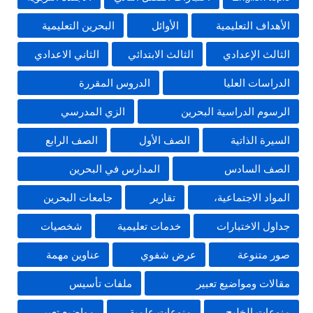
الأهداف التعليمية
الأوائل
البحرين التعليمية
الثالث الإعدادي
الثالث الابتدائي
الثاني الاعدادي
الدراسات العليا
الدروس المقررة
الرسوم الدراسية البحرين
الزي المدرسي
السيرة الذاتية
الصف الأول
الصف الرابع
الصف السادس
المدارس في البحرين
المواد الاجتماعية،
تقارير
جامعات البحرين
جداول الاختبارات
خدمات تعليمية
شخصيات
صور متنوعة
عرض شفوي
عناوين مهمة
مقالات ومواضيع تعبير
ملفات تأسيس
منوعات الخليج
منوعات علمية
مواضيع تعبير