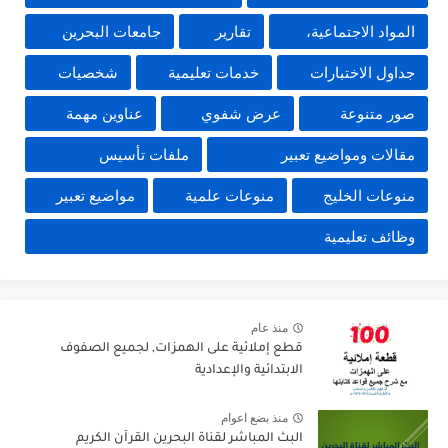
المواد الاجتماعية،
تقارير
جامعات البحرين
جداول الاختبارات
خدمات تعليمية
شخصيات
صور متنوعة
عرض شفوي
عناوين مهمة
مقالات ومواضيع تعبير
ملفات تأسيس
منوعات الخليج
منوعات علمية
مواضيع تعبير
وظائف تعليمية
منذ عام
قطع إملائية على الهمزات, لجميع الصفوف
الابتدائية والإعدادية
منذ بضع اعوام
البث المباشر لقناة البحرين القرآن الكريم