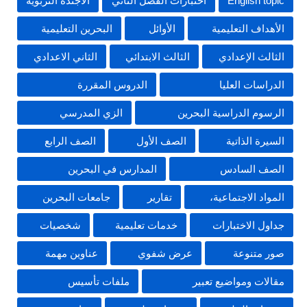
English topic
اختبارات الفصل الثاني
الأجندة التربوية
الأهداف التعليمية
الأوائل
البحرين التعليمية
الثالث الإعدادي
الثالث الابتدائي
الثاني الاعدادي
الدراسات العليا
الدروس المقررة
الرسوم الدراسية البحرين
الزي المدرسي
السيرة الذاتية
الصف الأول
الصف الرابع
الصف السادس
المدارس في البحرين
المواد الاجتماعية،
تقارير
جامعات البحرين
جداول الاختبارات
خدمات تعليمية
شخصيات
صور متنوعة
عرض شفوي
عناوين مهمة
مقالات ومواضيع تعبير
ملفات تأسيس