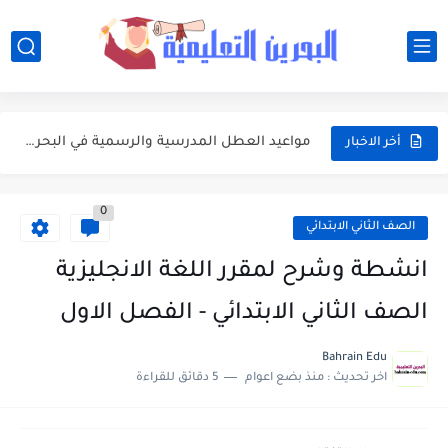
أفضل النصائح لإدارة ميزانية الأسرة عند شراء مستلزمات المدرسة
أبرز محطات التقويم الأكاديمي 2026-2027 في البحرين للطلبة وأولياء الأمور
مواعيد العطل المدرسية والرسمية في البحرين خلال العام الدراسي 2026-2027
أخر الاخبار
جدول امتحانات الفصلين الأول والثاني للعام الدراسي 2026-2027 في البحرين
0
مواعيد بداية ونهاية الفصول الدراسية في البحرين للعام الدراسي 2026-2027
الصف الثاني الابتدائي
وزارة التربية والتعليم تعتمد التقويم الأكاديمي الجديد للعام الدراسي 2026-2027
انشطة وشرح لمقرر اللغة الانجليزية
تعبير: فضل العشر الأوائل من ذي الحجة واغتنامها بالطاعات
الصف الثاني الابتدائي - الفصل الاول
موضوع التعبير: يوم عرفة ميثاق يتجدد
Bahrain Edu
اخر تحديث :
منذ بضع اعوام
5 دقائق للقراءة
موضوع التعبير: أهم مضامين خطبة الوداع والدروس المستفادة منها
موضوع التعبير: الأب ومكانته العظيمة