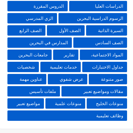
الدراسات العليا
الدروس المقررة
الرسوم الدراسية البحرين
الزي المدرسي
السيرة الذاتية
الصف الأول
الصف الرابع
الصف السادس
المدارس في البحرين
المواد الاجتماعية،
تقارير
جامعات البحرين
جداول الاختبارات
خدمات تعليمية
شخصيات
صور متنوعة
عرض شفوي
عناوين مهمة
مقالات ومواضيع تعبير
ملفات تأسيس
منوعات الخليج
منوعات علمية
مواضيع تعبير
وظائف تعليمية