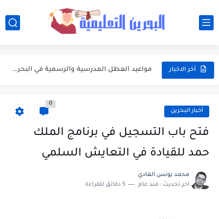
أفضل النصائح لإدارة ميزانية الأسرة عند شراء مستلزمات المدرسة
أبرز محطات التقويم الأكاديمي 2026-2027 في البحرين للطلبة وأولياء الأمور
مواعيد العطل المدرسية والرسمية في البحرين خلال العام الدراسي 2026-2027
أخر الاخبار
جدول امتحانات الفصلين الأول والثاني للعام الدراسي 2026-2027 في البحرين
0
مواعيد بداية ونهاية الفصول الدراسية في البحرين للعام الدراسي 2026-2027
أخبار البحرين
وزارة التربية والتعليم تعتمد التقويم الأكاديمي الجديد للعام الدراسي 2026-2027
فتح باب التسجيل في برنامج الملك
تعبير: فضل العشر الأوائل من ذي الحجة واغتنامها بالطاعات
حمد للقيادة في التعايش السلمي
موضوع التعبير: يوم عرفة ميثاق يتجدد
محمد يونس الغادي
اخر تحديث :
منذ عام
5 دقائق للقراءة
موضوع التعبير: أهم مضامين خطبة الوداع والدروس المستفادة منها
موضوع التعبير: الأب ومكانته العظيمة