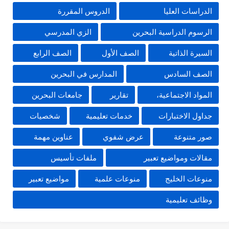
الدراسات العليا
الدروس المقررة
الرسوم الدراسية البحرين
الزي المدرسي
السيرة الذاتية
الصف الأول
الصف الرابع
الصف السادس
المدارس في البحرين
المواد الاجتماعية،
تقارير
جامعات البحرين
جداول الاختبارات
خدمات تعليمية
شخصيات
صور متنوعة
عرض شفوي
عناوين مهمة
مقالات ومواضيع تعبير
ملفات تأسيس
منوعات الخليج
منوعات علمية
مواضيع تعبير
وظائف تعليمية