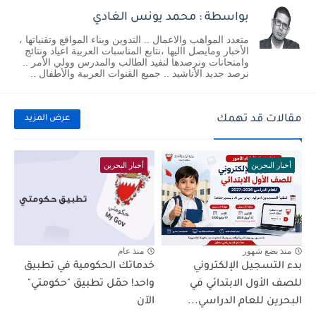
بواسطة : محمد يونس الغادي
متعدد المواهب والاعمال .. التدوين وبناء المواقع وتقنياتها ،
الأخبار ومايصل االيها ،نتابع المناسبات العربية اعياد ونتائج
وامتحانات ونرصدها لنفيد الطالب والمدرس وولي الأمر ..
نرصد جديد الأناشيد .. جميع القنوات العربية والأطفال ..
مقالات قد تهمك
عرض المزيد
أخبار البحرين
أخبار البحرين
منذ بضع شهور
منذ عام
بدء التسجيل الإلكتروني
خدماتك الحكومية في تطبيق
للصف الأول الابتدائي في
واحد! حمّل تطبيق "حكومتي"
البحرين للعام الدراسي...
الآن