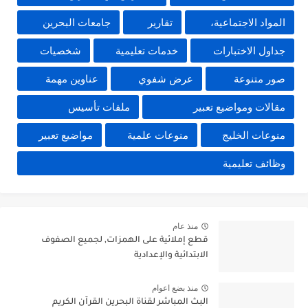
المواد الاجتماعية،
تقارير
جامعات البحرين
جداول الاختبارات
خدمات تعليمية
شخصيات
صور متنوعة
عرض شفوي
عناوين مهمة
مقالات ومواضيع تعبير
ملفات تأسيس
منوعات الخليج
منوعات علمية
مواضيع تعبير
وظائف تعليمية
منذ عام
قطع إملائية على الهمزات, لجميع الصفوف
الابتدائية والإعدادية
منذ بضع اعوام
البث المباشر لقناة البحرين القرآن الكريم