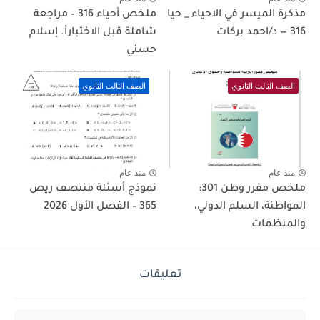
مذكرة الميسر في الاحياء _ حيا
ملخص أحياء 316 – مراجعة
316 — د/احمد بركات
شاملة قبل الاختبارأ. إسلام
حسني
الصف الثالث الثانوي
الصف الثالث الثانوي
منذ عام
منذ عام
ملخص مقرر وطن 301:
نموذج أسئلة منتصف ريض
المواطنة، السلم الدولي،
365 – الفصل الأول 2026
والمنظمات
تعليقات