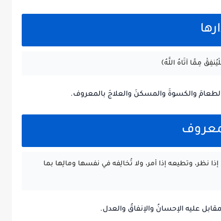
رها
يُنفِقْ مِمَّا آتَاهُ اللَّهُ﴾
: الطعامَ والكسوةَ والمسكنَ والعلاجَ بالمعروف.
لمعروف
 إذا نظر، وتطيعه إذا أمر، ولا تُخالِفه في نفسها ومالِها بما
قابل عليه الإحسانُ والإنفاقُ والعدل.