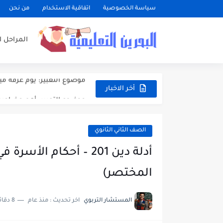
مواعيد بداية ونهاية الفصول الد
سياسة الخصوصية
اتفاقية الاستخدام
من نحن
وزارة التربية والتعليم تعتمد الت
المراحل ا
تعبير: فضل العشر الأوائل م
موضوع التعبير: يوم عرفة مي
موضوع التعبير: أهم مضامين
أخر الاخبار
موضوع التعبير: الأب ومكانت
الصف الثاني الثانوي
أدلة دين 201 – أحكام
المختصر)
المستشار التربوي
اخر تحديث :
منذ عام
8 دقائق للقراءة