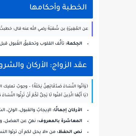
الخطبة وأحكامها
عن المُغِيرَةِ بن شُعْبَةَ رضي الله عنه قال: خطبتُ
الحِكمة:
تألُّف القلوب وتحقيقُ القَبول قبل
عقد الزواج: الأركان والش
﴿وَآتُوا النِّسَاءَ صَدُقَاتِهِنَّ نِحْلَةً﴾ – وجوبُ تمليك
﴿يَا أَيُّهَا الَّذِينَ آمَنُوا لَا يَحِلُّ لَكُمْ أَنْ تَرِثُوا النِّسَ
الأركان إجمالًا:
الإيجابُ والقبول، الوليّ، 
المعاشرة بالمعروف:
نهيٌ عن العضل، وأم
نص الحفظ:
من «لا يحل لكم أن ترثوا النس