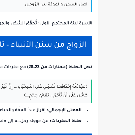
أصل السكن والمودّة بين الزوجين.
الأسرة لبنة المجتمع الأولى؛ تُحقّق السَّكن والمود
الزواج من سنن الأنبياء – تلا
نص الحفظ (مختارات من 23–28)
مع مفردات مطل
﴿فَجَاءَتْهُ إِحْدَاهُمَا تَمْشِي عَلَى اسْتِحْيَاءٍ … إِنَّ خَيْرَ مَنِ
هَاتَيْنِ عَلَى أَنْ تَأْجُرَنِي ثَمَانِيَ حِجَجٍ…﴾
المعنى الإجمالي:
إقرارُ مبدأ العفّة والحي
حفظ المفردات:
من «وجاء رجل…» إلى «ق