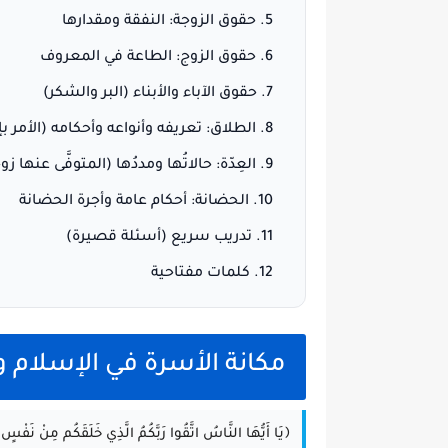
حقوق الزوجة: النفقة ومقدارها
حقوق الزوج: الطاعة في المعروف
حقوق الآباء والأبناء (البر والشكر)
الطلاق: تعريفه وأنواعه وأحكامه (الأمر بإ
العِدّة: حالاتُها ومددُها (المتوفَّى عنها زو
الحضانة: أحكام عامة وأجرة الحضانة
تدريب سريع (أسئلة قصيرة)
كلمات مفتاحية
مكانة الأسرة في الإسلام و
﴿يَا أَيُّهَا النَّاسُ اتَّقُوا رَبَّكُمُ الَّذِي خَلَقَكُم مِنْ نَفْسٍ