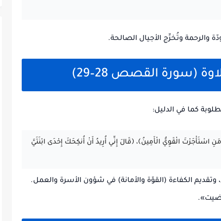
ّة والرحمة وتُخرِّج الأجيال الصالحة.
وة (سورة القصص 28–29)
وبة كما في الدليل:
 اسْتَأْجَرْتَ الْقَوِيُّ الْأَمِينُ﴾، ﴿قَالَ إِنِّي أُرِيدُ أَنْ أُنكِحَكَ إِحْدَى ابْنَتَيَّ
اء، وتقديم الكفاءة (القوّة والأمانة) في شؤون الأسرة والعمل.
ضيت».