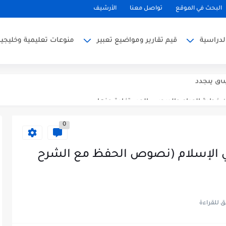
راسية في البحرين للعام الدراسي 2026-2027
البحث في الموقع
تواصل معنا
الأرشيف
قويم الأكاديمي الجديد للعام الدراسي 2026-2027
لدراسية
قيم تقارير ومواضيع تعبير
منوعات تعليمية وخليجية
ن ذي الحجة واغتنامها بالطاعات
ثاق يتجدد
 خطبة الوداع والدروس المستفادة منها
ه العظيمة
0
 الأسرة في الإسلام (نصوص الحفظ مع الشرح