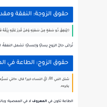
حقوق الزوجة: النفقة ومقدا
﴿لِيُنفِقْ ذُو سَعَةٍ مِنْ سَعَتِهِ وَمَنْ قُدِرَ عَلَيْهِ رِزْقُهُ فَلْ
تُراعَى حالُ الزوج يسارًا وإعسارًا؛ تشمل النفقةُ
حقوق الزوج: الطاعة في ا
سُئل النبي ﷺ: أيُّ النساء خير؟ قال: «التي تسرُّه
يكره».
الطاعة تكون في
المعروف
لا في المعصية؛ وبالم