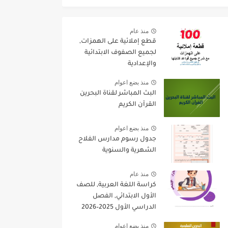
منذ عام
قطع إملائية على الهمزات,
لجميع الصفوف الابتدائية
والإعدادية
منذ بضع اعوام
البث المباشر لقناة البحرين
القرآن الكريم
منذ بضع اعوام
جدول رسوم مدارس الفلاح
الشهرية والسنوية
منذ عام
كراسة اللغة العربية, للصف
الأول الابتدائي, الفصل
الدراسي الأول 2025–2026
منذ بضع اعوام