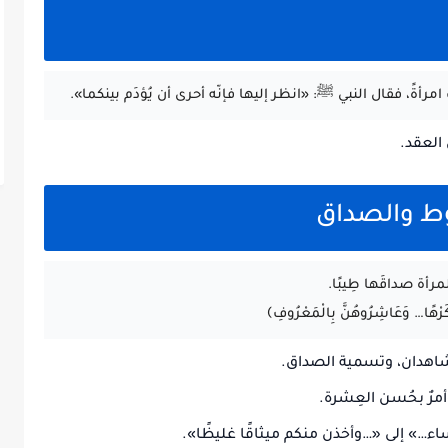
 امرأةً، فقال النبي ﷺ: «انظر إليها فإنّه أحرى أن يُؤدَم بينكما».
 العقد.
روط والصداق
 المرأة صداقَها طِيبًا.
اءَ كَرْهًا… وَعَاشِرُوهُنَّ بِالْمَعْرُوفِ﴾
الشاهدان، وتسمية الصداق.
رٌ بحُسن العِشرة.
اء…» إلى «…وأخذن منكم ميثاقًا غليظًا».