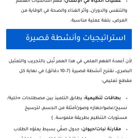
عمليات الحياة في الإنسان:
فهم أساسيات الهضم
والتنفس والدوران، وأثر الغذاء والصحة في الوقاية من
المرض، بلغة عملية مناسبة.
استراتيجيات وأنشطة قصيرة
لأن أعمدة الفهم العلمي في هذا العمر تُبنى بالتجريب والتمثيل
البصري، نقترح أنشطة قصيرة (7–10 دقائق) في نهاية كل
مقطع تعليمي:
بطاقات تنظيمية:
يطابق التلميذ بين مصطلحات «خلية/
نسيج/عضو/جهاز» وصور/أمثلة من الجسم، لترسيخ
مستويات التنظيم بطريقة ملموسة. }
مقارنة نبات/حيوان:
جدول صفّي بسيط يملؤه الطلاب