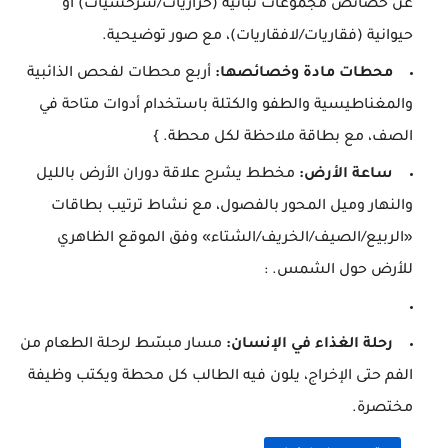
عن خصائص مجموعات نباتية (حزازيات/سرخسيات) أو
حيوانية (فقاريات/لافقاريات)، مع صور توضيحية.
محطات مادة وخصائصها:
أربع محطات لفحص الذائبية
والمغناطيسية والطفو والكتلة باستخدام أدوات متاحة في
الصف، مع بطاقة ملاحظة لكل محطة. }
ساعة الأرض:
مخطط يشرح علاقة دوران الأرض بالليل
والنهار وميل المحور بالفصول، مع نشاط ترتيب بطاقات
«الربيع/الصيف/الخريف/الشتاء» وفق الموقع الظاهري
للأرض حول الشمس. :
رحلة الغذاء في الإنسان:
مسار مبسّط لرحلة الطعام من
الفم حتى الإخراج، يلون فيه الطالب كل محطة ويكتب وظيفة
مختصرة.