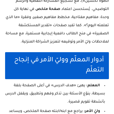
خطوة تحسين»)، مع تشجيع المشاركة اللفظية والرسم
التوضيحي. يُستحسن اعتماد
صفحة ملخص
في نهاية كل
وحدة: مفاهيم مفتاحية، مخطط مفاهيم صغير، وفقرة «ما الذي
تعلمته اليوم؟». كما تفيد صفحات «تقدير المستكشفة
الصغيرة» في منح الطالب دافعية إيجابية مستمرة، مع مساحة
لملاحظات وليّ الأمر وتوقيعه لتعزيز الشراكة المنزلية.
أدوار المعلّم ووليّ الأمر في إنجاح
التعلّم
المعلم:
يهيئ «هدف الدرس» في أعلى الصفحة بلغة
بسيطة، ينوّع الأسئلة بين تذكر وفهم وتطبيق، ويقفل الدرس
بأنشطة تقويم قصيرة.
وليّ الأمر:
يراجع مع ابنه/ابنته صفحة الملخص، ويساعد