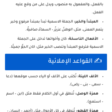
بالفعل، والمفعول به منصوب ويدل على من وقع عليه
الفعل.
المبتدأ والخبر:
الجملة الاسمية تبدأ بمبتدأ مرفوع وخبر
يتمم المعنى، مثل:
الوطنُ عزيزٌ – السماءُ صافيةٌ
.
الأفعال الناسخة:
كان وأخواتها تدخل على الجملة
الاسمية فترفع المبتدأ وتنصب الخبر مثل:
كان الجوُّ جميلًا
.
✍️ القواعد الإملائية
الألف اللينة:
تُكتب على الألف أو الياء حسب موقعها (دعا
– سعى – بنى – رضى).
همزة الوصل:
تُنطق في أول الكلام فقط مثل (ابن – اسم
– استمع).
همزة القطع:
تُنطق في كل الأحوال مثل (أحمد – إنسان –