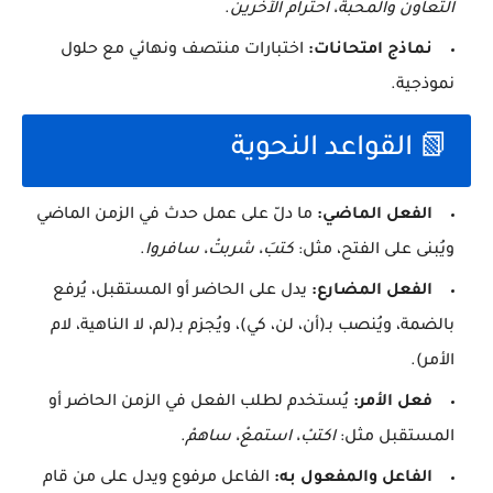
التعاون والمحبة، احترام الآخرين
.
نماذج امتحانات:
اختبارات منتصف ونهائي مع حلول
نموذجية.
📗 القواعد النحوية
الفعل الماضي:
ما دلّ على عمل حدث في الزمن الماضي
ويُبنى على الفتح، مثل:
كتبَ، شربتْ، سافروا
.
الفعل المضارع:
يدل على الحاضر أو المستقبل، يُرفع
بالضمة، ويُنصب بـ(أن، لن، كي)، ويُجزم بـ(لم، لا الناهية، لام
الأمر).
فعل الأمر:
يُستخدم لطلب الفعل في الزمن الحاضر أو
المستقبل مثل:
اكتبْ، استمعْ، ساهمْ
.
الفاعل والمفعول به:
الفاعل مرفوع ويدل على من قام