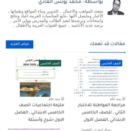
بواسطة : محمد يونس الغادي
متعدد المواهب والاعمال .. التدوين وبناء المواقع وتقنياتها ،
الأخبار ومايصل االيها ،نتابع المناسبات العربية اعياد ونتائج
وامتحانات ونرصدها لنفيد الطالب والمدرس وولي الأمر ..
نرصد جديد الأناشيد .. جميع القنوات العربية والأطفال ..
مقالات قد تهمك
عرض المزيد
الصف الخامس
الصف الخامس
منذ عام
منذ عام
مراجعة المواطنة للاختبار
ملزمة اجتماعيات الصف
الثاني , للصف الخامس
الخامس الابتدائي , الفصل
الابتدائي ,الفصل الاول
الاول-شرح وأسئلة