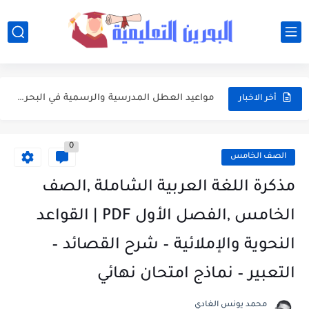
أفضل النصائح لإدارة ميزانية الأسرة عند شراء مستلزمات المدرسة
أبرز محطات التقويم الأكاديمي 2026-2027 في البحرين للطلبة وأولياء الأمور
مواعيد العطل المدرسية والرسمية في البحرين خلال العام الدراسي 2026-2027
أخر الاخبار
جدول امتحانات الفصلين الأول والثاني للعام الدراسي 2026-2027 في البحرين
0
مواعيد بداية ونهاية الفصول الدراسية في البحرين للعام الدراسي 2026-2027
الصف الخامس
وزارة التربية والتعليم تعتمد التقويم الأكاديمي الجديد للعام الدراسي 2026-2027
مذكرة اللغة العربية الشاملة ,الصف
تعبير: فضل العشر الأوائل من ذي الحجة واغتنامها بالطاعات
الخامس ,الفصل الأول PDF | القواعد
موضوع التعبير: يوم عرفة ميثاق يتجدد
النحوية والإملائية – شرح القصائد –
موضوع التعبير: أهم مضامين خطبة الوداع والدروس المستفادة منها
التعبير – نماذج امتحان نهائي
موضوع التعبير: الأب ومكانته العظيمة
محمد يونس الغادي