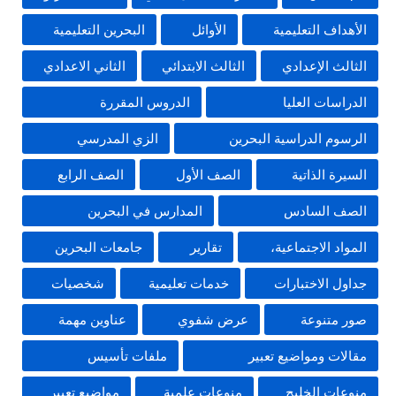
الأهداف التعليمية
الأوائل
البحرين التعليمية
الثالث الإعدادي
الثالث الابتدائي
الثاني الاعدادي
الدراسات العليا
الدروس المقررة
الرسوم الدراسية البحرين
الزي المدرسي
السيرة الذاتية
الصف الأول
الصف الرابع
الصف السادس
المدارس في البحرين
المواد الاجتماعية،
تقارير
جامعات البحرين
جداول الاختبارات
خدمات تعليمية
شخصيات
صور متنوعة
عرض شفوي
عناوين مهمة
مقالات ومواضيع تعبير
ملفات تأسيس
منوعات الخليج
منوعات علمية
مواضيع تعبير