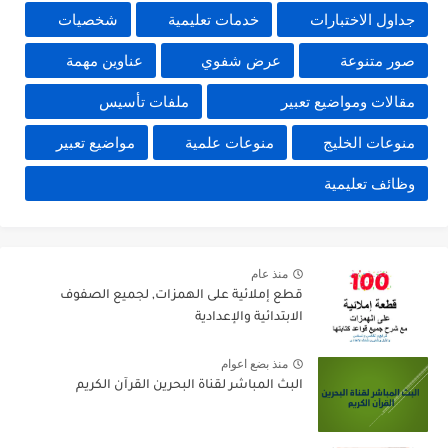
جداول الاختبارات
خدمات تعليمية
شخصيات
صور متنوعة
عرض شفوي
عناوين مهمة
مقالات ومواضيع تعبير
ملفات تأسيس
منوعات الخليج
منوعات علمية
مواضيع تعبير
وظائف تعليمية
منذ عام
قطع إملائية على الهمزات, لجميع الصفوف
الابتدائية والإعدادية
منذ بضع اعوام
البث المباشر لقناة البحرين القرآن الكريم