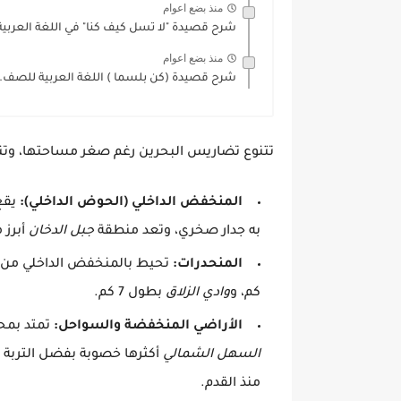
منذ بضع اعوام
شرح قصيدة "لا تسل كيف كنا" في اللغة العربية
منذ بضع اعوام
شرح قصيدة (كن بلسما ) اللغة العربية للصف..
تتنوع تضاريس البحرين رغم صغر مساحتها، وتنق
المنخفض الداخلي (الحوض الداخلي):
يقع
به جدار صخري، وتعد منطقة
جبل الدخان
أبرز 
المنحدرات:
تحيط بالمنخفض الداخلي من ا
كم، و
وادي الزلاق
بطول 7 كم.
الأراضي المنخفضة والسواحل:
تمتد بمحا
السهل الشمالي
أكثرها خصوبة بفضل التربة الج
منذ القدم.