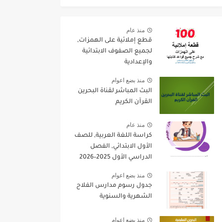
منذ عام
قطع إملائية على الهمزات,
لجميع الصفوف الابتدائية
والإعدادية
منذ بضع اعوام
البث المباشر لقناة البحرين
القرآن الكريم
منذ عام
كراسة اللغة العربية, للصف
الأول الابتدائي, الفصل
الدراسي الأول 2025–2026
منذ بضع اعوام
جدول رسوم مدارس الفلاح
الشهرية والسنوية
منذ بضع اعوام