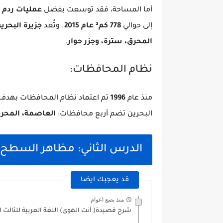
أما المساحة، فقد توسعت بفضل
عمليات ردم 
إلى حوالي
778 كم² عام 2015
. وتُعد
جزيرة البحرين
المحرق، سترة، وجزر حوار
.
نظام المحافظات:
منذ عام
1996
تم اعتماد نظام المحافظات بهدف د
البحرين تضم أربع محافظات:
العاصمة، المحرق
الدرس الثاني: مظاهر السطح
قد يعجبك ايضا
منذ بضع اعوام
شرح قصيدة( أنت الهوى) اللغة العربية للثالث ا