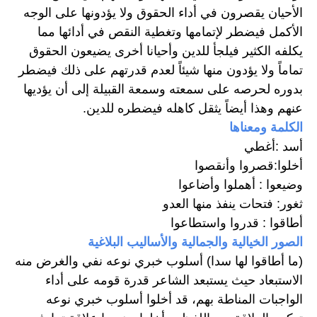
الأحيان يقصرون في أداء الحقوق ولا يؤدونها على الوجه 
الأكمل فيضطر لإتمامها وتغطية النقص في أدائها مما 
يكلفه الكثير فيلجأ للدين وأحيانا أخرى يضيعون الحقوق 
تماماً ولا يؤدون منها شيئاً لعدم قدرتهم على ذلك فيضطر 
بدوره لحرصه على سمعته وسمعة القبيلة إلى أن يؤديها 
عنهم وهذا أيضاً يثقل كاهله فيضطره للدين.
الكلمة ومعناها
أسد :أغطي
أخلوا:قصروا وأنقصوا
وضيعوا : أهملوا وأضاعوا
ثغور: فتحات ينفذ منها العدو
أطاقوا : قدروا واستطاعوا
الصور الخيالية والجمالية والأساليب البلاغية
(ما أطاقوا لها سدا) أسلوب خبري نوعه نفي والغرض منه 
الاستبعاد حيث يستبعد الشاعر قدرة قومه على أداء 
الواجبات المناطة بهم، قد أخلوا أسلوب خبري نوعه 