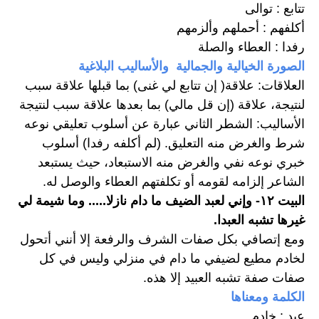
تتابع : توالى 
أكلفهم : أحملهم وألزمهم 
رفدا : العطاء والصلة 
الصورة الخيالية والجمالية  والأساليب البلاغية
العلاقات: علاقة( إن تتابع لي غنى) بما قبلها علاقة سبب 
لنتيجة، علاقة (إن قل مالي) بما بعدها علاقة سبب لنتيجة 
الأساليب: الشطر الثاني عبارة عن أسلوب تعليقي نوعه 
شرط والغرض منه التعليق. (لم أكلفه رفدا) أسلوب 
خبري نوعه نفي والغرض منه الاستبعاد، حيث يستبعد 
الشاعر إلزامه لقومه أو تكلفتهم العطاء والوصل له. 
البيت ١٢- وإني لعبد الضيف ما دام نازلا..... وما شيمة لي 
غيرها تشبه العبدا. 
ومع إتصافي بكل صفات الشرف والرفعة إلا أنني أتحول 
لخادم مطيع لضيفي ما دام في منزلي وليس في كل 
صفات صفة تشبه العبيد إلا هذه. 
الكلمة ومعناها 
عبد : خادم 