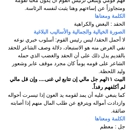
فهم قومي وينبغي لرئيس القوم أن يكون محباً لقومه 
ومتجاوزاً عن إساءتهم وهنا يثبت لنفسه الرئاسة. 
الكلمة ومعناها
الحقد : البغض والكراهية 
الصورة الخيالية والجمالية والأساليب البلاغية
لا أحمل الحقد/ ليس رئيس القوم: أسلوب خبري نوعه 
نفي الغرض منه هو الاستبعاد، دلالة وصف الشاعر للحقد 
بالقديم يدل ذلك على أن الحقد والغضب الذي حمله 
الشاعر على قومه يوماً كان مجرد موقف عابر وشعور 
وليد اللحظة. 
البيت ١١لهم جل مالي إن تتابع لي غنى.... وإن قل مالي 
لم أكلفهم رفداً. 
كما ينبغي عليه أن يمد لقومه يد العون إذا تيسرت أحواله 
وازدادت أمواله ويترفع عن طلب المال منهم إذا أصابته 
ضائقة. 
الكلمة ومعناها
جل : معظم 