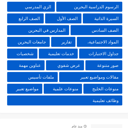
الرسوم الدراسية البحرين
الزي المدرسي
السيرة الذاتية
الصف الأول
الصف الرابع
الصف السادس
المدارس في البحرين
المواد الاجتماعية،
تقارير
جامعات البحرين
جداول الاختبارات
خدمات تعليمية
شخصيات
صور متنوعة
عرض شفوي
عناوين مهمة
مقالات ومواضيع تعبير
ملفات تأسيس
منوعات الخليج
منوعات علمية
مواضيع تعبير
وظائف تعليمية
منذ عام