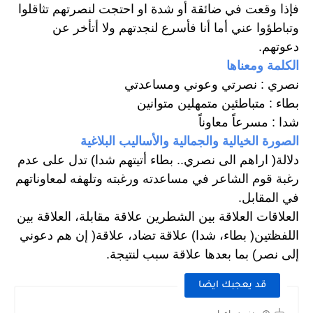
فإذا وقعت في ضائقة أو شدة او احتجت لنصرتهم تثاقلوا 
وتباطؤوا عني أما أنا فأسرع لنجدتهم ولا أتأخر عن 
دعوتهم. 
الكلمة ومعناها
نصري : نصرتي وعوني ومساعدتي 
بطاء : متباطئين متمهلين متوانين 
شدا : مسرعاً معاوناً 
الصورة الخيالية والجمالية والأساليب البلاغية
دلالة( اراهم الى نصري.. بطاء أتيتهم شدا) تدل على عدم 
رغبة قوم الشاعر في مساعدته ورغبته وتلهفه لمعاوناتهم 
في المقابل. 
العلاقات العلاقة بين الشطرين علاقة مقابلة، العلاقة بين 
اللفظتين( بطاء، شدا) علاقة تضاد، علاقة( إن هم دعوني  
إلى نصر) بما بعدها علاقة سبب لنتيجة. 
قد يعجبك ايضا