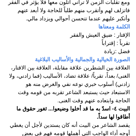
ومع تقلبات الزمن لا تراني أتلون معها فلا يؤثر في الفقر 
فاتزلف لهم وأتقرب منهم طلباً للحاجة ولا أبعد عنهم 
وأتكبر عليهم عندما تتحسن أحوالي ويزداد مالي.
الكلمة ومعناها
الإقتار : ضيق العيش والفقر
تقرباً : إقتراباً
فضل :زيادة
الصورة الخيالية والجمالية والأساليب البلاغية
العلاقة بين الشطرين علاقة مقابلة، العلاقة بين الاقتار، 
الغنى/ بعداً، تقرباً/ علاقة تضاد، الأساليب (فما زادني، ولا 
زادني) أسلوب خبري نوعه نفي والغرض منه هو 
الاستبعاد حيث يستبعد الشاعر تقربه من قومه وقت 
الحاجة وابتعاده عنهم وقت الغنى.
البيت ٤- اسدّ به ما قد أخلوا وضيعوا... ثغور حقوق ما 
أطاقوا لها سداً.
يقصد الشاعر من البيت أنه كان يستدين لأجل أن يغطي 
أوجه أداء الواجب التي أهملها قومه فهم في بعض 