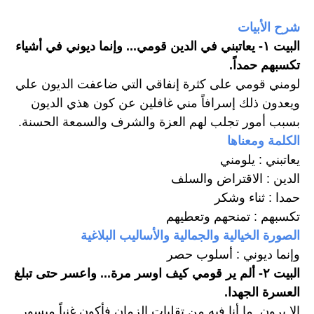
شرح الأبيات
البيت ١- يعاتبني في الدين قومي... وإنما ديوني في أشياء 
تكسبهم حمداً.
لومني قومي على كثرة إنفاقي التي ضاعفت الديون علي 
ويعدون ذلك إسرافاً مني غافلين عن كون هذي الديون 
بسبب أمور تجلب لهم العزة والشرف والسمعة الحسنة.
الكلمة ومعناها
يعاتبني : يلومني
الدين : الاقتراض والسلف
حمدا : ثناء وشكر
تكسبهم : تمنحهم وتعطيهم
الصورة الخيالية والجمالية والأساليب البلاغية
وإنما ديوني : أسلوب حصر
البيت ٢- ألم ير قومي كيف اوسر مرة... واعسر حتى تبلغ 
العسرة الجهدا. 
الا يرون  ما أنا فيه من تقلبات الزمان فأكون غنياً ميسور 