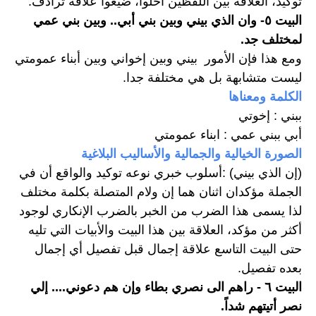
توكيد، العلاقة بين اللفظين أخلوا، ضيعوا علاقة ترادف.
البيت ٥- وان الذي بيني وبين بني أبي.. وبين بني عمي 
لمختلف جد.
ومع هذا فإن الأمور  بيني وبين إخواني وبين أبناء عمومتي 
ليست متشابهة بل هي مختلفة جدا.
الكلمة ومعناها
ببني : إخوتي
أبي ببني عمي : ابناء عمومتي
الصورة الخيالية والجمالية والأساليب البلاغية
(إن الذي بيني) :أسلوب خبري نوعه توكيد والواقع أن في 
الجملة مؤكدان اثنان هما إن ولام المتصلة بكلمة مختلف 
لذا يسمى هذا الضرب من الخبر بالضرب الإنكاري لوجود 
أكثر من مؤكد، العلاقة بين هذا البيت والأبيات التي تليه 
حتى البيت التاسع علاقة إجمال قبل تفصيل أي إجمال 
بعده تفصيل. 
البيت ٦ - راهم الى نصري بطاء وإن هم دعوني.... إلي 
نصر أتيتهم شداً. 