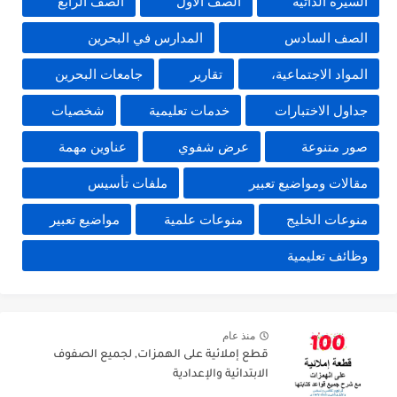
السيرة الذاتية
الصف الأول
الصف الرابع
الصف السادس
المدارس في البحرين
المواد الاجتماعية،
تقارير
جامعات البحرين
جداول الاختبارات
خدمات تعليمية
شخصيات
صور متنوعة
عرض شفوي
عناوين مهمة
مقالات ومواضيع تعبير
ملفات تأسيس
منوعات الخليج
منوعات علمية
مواضيع تعبير
وظائف تعليمية
منذ عام
قطع إملائية على الهمزات, لجميع الصفوف
الابتدائية والإعدادية