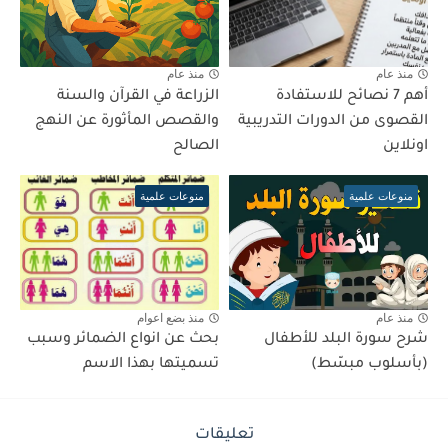
منذ عام
منذ عام
أهم 7 نصائح للاستفادة
الزراعة في القرآن والسنة
القصوى من الدورات التدريبية
والقصص المأثورة عن النهج
اونلاين
الصالح
منوعات علمية
منوعات علمية
منذ عام
منذ بضع اعوام
شرح سورة البلد للأطفال
بحث عن انواع الضمائر وسبب
(بأسلوب مبسّط)
تسميتها بهذا الاسم
تعليقات