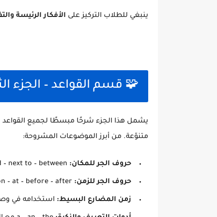
ينبغي للطلاب التركيز على
الأفكار الرئيسة وال
🧩 قسم القواعد – الجزء الث
يشمل هذا الجزء شرحًا مبسطًا لجميع القواعد ا
متنوّعة. من أبرز الموضوعات المشروحة:
حروف الجر للمكان:
in – on – under – behind – next to – between.
حروف الجر للزمن:
in – on – at – before – after.
زمن المضارع البسيط:
استخدامه في وصف 