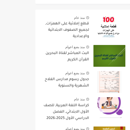
منذ عام
قطع إملائية على الهمزات,
لجميع الصفوف الابتدائية
والإعدادية
منذ بضع اعوام
البث المباشر لقناة البحرين
القرآن الكريم
منذ بضع اعوام
جدول رسوم مدارس الفلاح
الشهرية والسنوية
منذ عام
كراسة اللغة العربية, للصف
الأول الابتدائي, الفصل
الدراسي الأول 2025–2026
منذ بضع اعوام