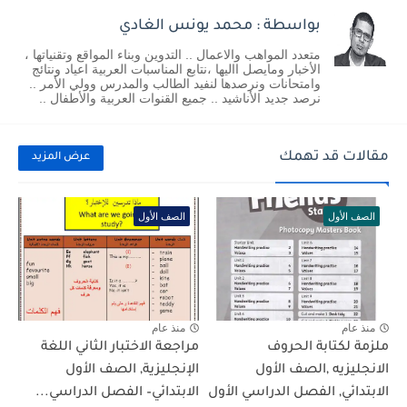
بواسطة : محمد يونس الغادي
متعدد المواهب والاعمال .. التدوين وبناء المواقع وتقنياتها ،
الأخبار ومايصل االيها ،نتابع المناسبات العربية اعياد ونتائج
وامتحانات ونرصدها لنفيد الطالب والمدرس وولي الأمر ..
نرصد جديد الأناشيد .. جميع القنوات العربية والأطفال ..
مقالات قد تهمك
عرض المزيد
الصف الأول
الصف الأول
منذ عام
منذ عام
ملزمة لكتابة الحروف
مراجعة الاختبار الثاني اللغة
الانجليزيه ,الصف الأول
الإنجليزية, الصف الأول
الابتدائي, الفصل الدراسي الأول
الابتدائي– الفصل الدراسي...