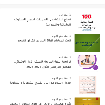
منذ عام
قطع إملائية على الهمزات, لجميع الصفوف
الابتدائية والإعدادية
منذ بضع اعوام
البث المباشر لقناة البحرين القرآن الكريم
منذ عام
كراسة اللغة العربية, للصف الأول الابتدائي,
الفصل الدراسي الأول 2025–2026
منذ بضع اعوام
جدول رسوم مدارس الفلاح الشهرية والسنوية
منذ بضع اعوام
شرح قصيدة (يا لائمي في هوى البحرين) للصف