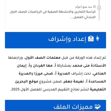
منذ بضع اعوام
كراسة التمارين والانشطة الصفية في الرياضيات للصف الاول
الابتدائي-الفصل...
👩‍🏫 إعداد وإشراف
تم إعداد هذه الورقة من قبل
معلمات الصف الأول
، وراجعتها
الأستاذة منى محمد
بمشاركة
أ. مها الفردان
و
أ. إيمان
المناعي
، تحت إشراف
المديرة أ. ضحى ميرزا
و
المديرة
المساعدة أ. نعيمة جعفر
، ضمن مشروع
موقع البحرين
التعليمية
لنشر نماذج التقييم المدرسي للفصل الأول 2025.
🧩 مميزات الملف