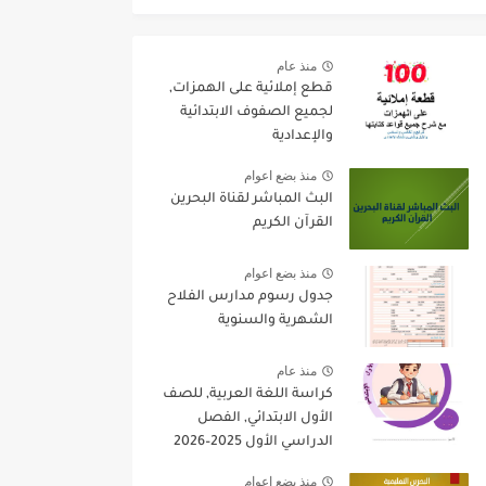
منذ عام
قطع إملائية على الهمزات,
لجميع الصفوف الابتدائية
والإعدادية
منذ بضع اعوام
البث المباشر لقناة البحرين
القرآن الكريم
منذ بضع اعوام
جدول رسوم مدارس الفلاح
الشهرية والسنوية
منذ عام
كراسة اللغة العربية, للصف
الأول الابتدائي, الفصل
الدراسي الأول 2025–2026
منذ بضع اعوام