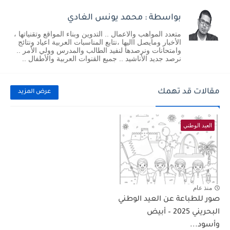
بواسطة : محمد يونس الغادي
متعدد المواهب والاعمال .. التدوين وبناء المواقع وتقنياتها ،
الأخبار ومايصل االيها ،نتابع المناسبات العربية اعياد ونتائج
وامتحانات ونرصدها لنفيد الطالب والمدرس وولي الأمر ..
نرصد جديد الأناشيد .. جميع القنوات العربية والأطفال ..
مقالات قد تهمك
عرض المزيد
العيد الوطني
منذ عام
صور للطباعة عن العيد الوطني
البحريني 2025 – أبيض
وأسود...