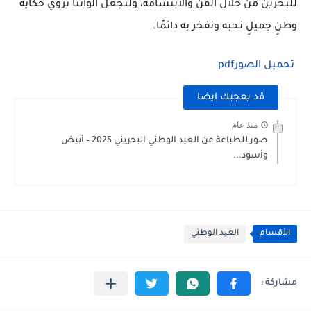
للبحرين من خلال الفنّ والابتسامة، ولنجعل ألواننا تروي حكاية
وطنٍ جميلٍ نحبه ونفخر به دائمًا.
تحميل الصورpdf
قد يعجبك ايضا
منذ عام
صور للطباعة عن العيد الوطني البحريني 2025 – أبيض
وأسود...
الأقسام
العيد الوطني