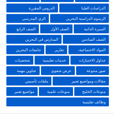
الدراسات العليا
الدروس المقررة
الرسوم الدراسية البحرين
الزي المدرسي
السيرة الذاتية
الصف الأول
الصف الرابع
الصف السادس
المدارس في البحرين
المواد الاجتماعية،
تقارير
جامعات البحرين
جداول الاختبارات
خدمات تعليمية
شخصيات
صور متنوعة
عرض شفوي
عناوين مهمة
مقالات ومواضيع تعبير
ملفات تأسيس
منوعات الخليج
منوعات علمية
مواضيع تعبير
وظائف تعليمية