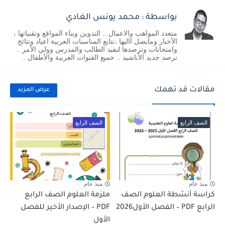
بواسطة : محمد يونس الغادي
متعدد المواهب والاعمال .. التدوين وبناء المواقع وتقنياتها ،
الأخبار ومايصل االيها ،نتابع المناسبات العربية اعياد ونتائج
وامتحانات ونرصدها لنفيد الطالب والمدرس وولي الأمر ..
نرصد جديد الأناشيد .. جميع القنوات العربية والأطفال ..
مقالات قد تهمك
عرض المزيد
الصف الرابع
الصف الرابع
منذ عام
منذ عام
كراسة أنشطة العلوم الصف
ملزمة العلوم الصف الرابع
الرابع PDF – الفصل الأول2026
PDF – الإصدار الأخير للفصل
الأول