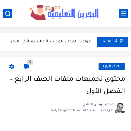
أفضل النصائح لإدارة ميزانية الأسرة عند شراء مستلزمات المدرسة
أبرز محطات التقويم الأكاديمي 2026-2027 في البحرين للطلبة وأولياء الأمور
مواعيد العطل المدرسية والرسمية في البحرين خلال العام الدراسي 2026-2027
أخر الاخبار
جدول امتحانات الفصلين الأول والثاني للعام الدراسي 2026-2027 في البحرين
0
مواعيد بداية ونهاية الفصول الدراسية في البحرين للعام الدراسي 2026-2027
الصف الرابع
وزارة التربية والتعليم تعتمد التقويم الأكاديمي الجديد للعام الدراسي 2026-2027
محتوى تجميعات ملفات الصف الرابع –
تعبير: فضل العشر الأوائل من ذي الحجة واغتنامها بالطاعات
الفصل الأول
موضوع التعبير: يوم عرفة ميثاق يتجدد
محمد يونس الغادي
اخر تحديث :
منذ عام
6 دقائق للقراءة
موضوع التعبير: أهم مضامين خطبة الوداع والدروس المستفادة منها
موضوع التعبير: الأب ومكانته العظيمة