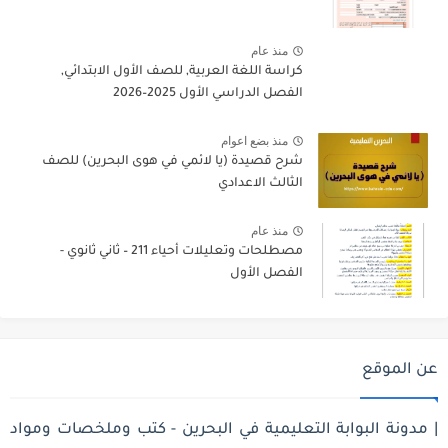
منذ عام
كراسة اللغة العربية, للصف الأول الابتدائي,
الفصل الدراسي الأول 2025–2026
منذ بضع اعوام
شرح قصيدة (يا لائمي في هوى البحرين) للصف
الثالث الاعدادي
منذ عام
مصطلحات وتعليلات أحياء 211 – ثاني ثانوي -
الفصل الأول
عن الموقع
| مدونة البوابة التعليمية في البحرين - كتب وملخصات ومواد