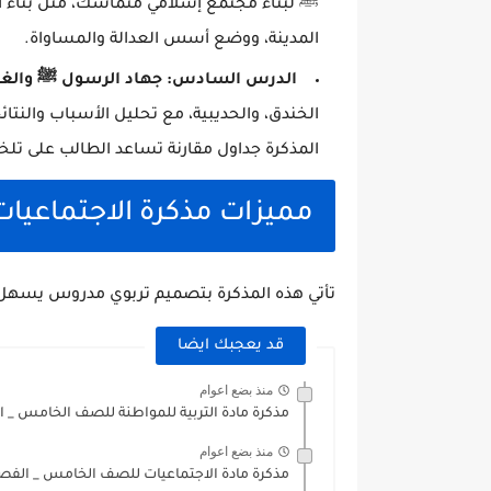
ﷺ لبناء مجتمع إسلامي متماسك، مثل بناء ال
المدينة، ووضع أسس العدالة والمساواة.
الدرس السادس: جهاد الرسول ﷺ والغزو
الخندق، والحديبية، مع تحليل الأسباب والنتائ
المذكرة جداول مقارنة تساعد الطالب على ت
مميزات مذكرة الاجتماعي
تأتي هذه المذكرة بتصميم تربوي مدروس يسهل عم
قد يعجبك ايضا
منذ بضع اعوام
مذكرة مادة التربية للمواطنة للصف الخامس _ ا
منذ بضع اعوام
مذكرة مادة الاجتماعيات للصف الخامس _ الفص