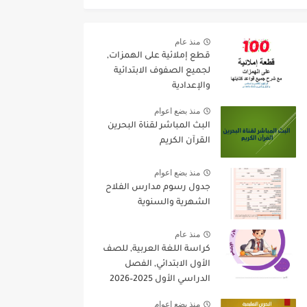
منذ عام
قطع إملائية على الهمزات,
لجميع الصفوف الابتدائية
والإعدادية
منذ بضع اعوام
البث المباشر لقناة البحرين
القرآن الكريم
منذ بضع اعوام
جدول رسوم مدارس الفلاح
الشهرية والسنوية
منذ عام
كراسة اللغة العربية, للصف
الأول الابتدائي, الفصل
الدراسي الأول 2025–2026
منذ بضع اعوام