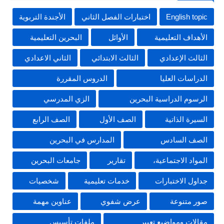
English topic
اختبارات الفصل الثاني
الأجندة التربوية
الأهداف التعليمية
الأوائل
البحرين التعليمية
الثالث الإعدادي
الثالث الابتدائي
الثاني الاعدادي
الدراسات العليا
الدروس المقررة
الرسوم الدراسية البحرين
الزي المدرسي
السيرة الذاتية
الصف الأول
الصف الرابع
الصف السادس
المدارس في البحرين
المواد الاجتماعية،
تقارير
جامعات البحرين
جداول الاختبارات
خدمات تعليمية
شخصيات
صور متنوعة
عرض شفوي
عناوين مهمة
مقالات ومواضيع تعبير
ملفات تأسيس