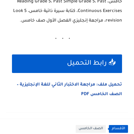
خامس، Reading Grade 5، Past Simple Grade 5، Past
Continuous Exercises، كتابة سيرة ذاتية خامس، Look 5
revision، مراجعة إنجليزي الفصل الأول صف خامس.
📥 رابط التحميل
تحميل ملف: مراجعة الاختبار الثاني للغة الإنجليزية –
الصف الخامس PDF
الأقسام
الصف الخامس