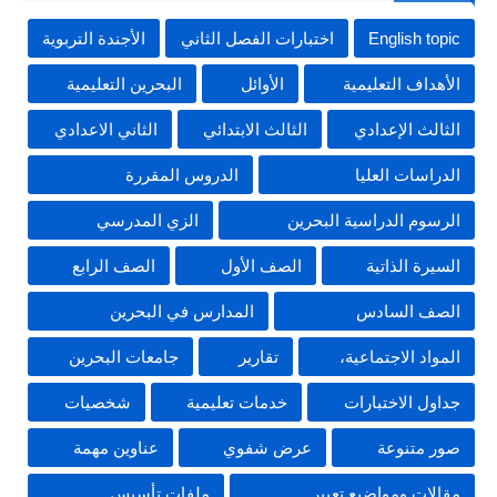
English topic
اختبارات الفصل الثاني
الأجندة التربوية
الأهداف التعليمية
الأوائل
البحرين التعليمية
الثالث الإعدادي
الثالث الابتدائي
الثاني الاعدادي
الدراسات العليا
الدروس المقررة
الرسوم الدراسية البحرين
الزي المدرسي
السيرة الذاتية
الصف الأول
الصف الرابع
الصف السادس
المدارس في البحرين
المواد الاجتماعية،
تقارير
جامعات البحرين
جداول الاختبارات
خدمات تعليمية
شخصيات
صور متنوعة
عرض شفوي
عناوين مهمة
مقالات ومواضيع تعبير
ملفات تأسيس